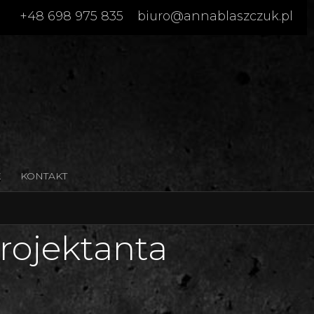
+48 698 975 835
biuro@annablaszczuk.pl
K
KONTAKT
rojektanta