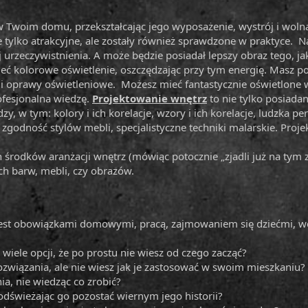
Twoim domu, przekształcając jego wyposażenie, wystrój i wolną 
e tylko atrakcyjne, ale zostały również sprawdzone w praktyce.
 urzeczywistnienia. A może będzie posiadał lepszy obraz tego, j
ieć kolorowe oświetlenie, oszczędzając przy tym energię. Masz poj
e i oprawy oświetleniowe. Możesz mieć fantastycznie oświetlone 
ofesjonalna wiedzę.
Projektowanie wnętrz
to nie tylko posiadan
 w tym: kolory i ich korelacje, wzory i ich korelacje, ludzka per
odność stylów mebli, specjalistyczne techniki malarskie. Projekt
h środków aranżacji wnętrz (mówiąc potocznie „zjadli już na tym 
h barw, mebli, czy obrazów.
est obowiązkami domowymi, pracą, zajmowaniem się dziećmi, wol
wiele opcji, że po prostu nie wiesz od czego zacząć?
związania, ale nie wiesz jak je zastosować w swoim mieszkaniu?
a, nie wiedząc co zrobić?
 odświeżając go pozostać wiernym jego historii?