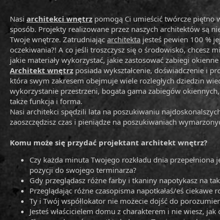
Nasi
architekci wnętrz
pomogą Ci umieścić twórcze piętno w 
sposób. Projekty realizowane przez naszych architektów są ni
Twoje wnętrze. Zatrudniając
architekta
jesteś pewien 100 % jej
oczekiwania?! A co jeśli troszczysz się o środowisko, chcesz m
jakie materiały wykorzystać, jakie zastosować zabiegi okienn
Architekt wnętrz
posiada wykształcenie, doświadczenie i pr
która swym zakresem obejmuje wiele rozległych dziedzin wiedzy,
wykorzystanie przestrzeni, bogata gama zabiegów okiennych, zg
także funkcja i forma.
Nasi architekci spędzili lata na poszukiwaniu najdoskonalszyc
zaoszczędzisz czas i pieniądze na poszukiwaniach wymarzonyc
Komu może się przydać projektant architekt wnętrz?
Czy każda minuta Twojego rozkładu dnia przepełniona j
pozycji do swojego terminarza?
Gdy przeglądasz różne farby i tkaniny napotykasz na tak 
Przeglądając różne czasopisma napotkałaś/eś ciekawe ro
Ty i Twój współlokator nie możecie dojść do porozumieni
Jesteś właścicielem domu z charakterem i nie wiesz, jak