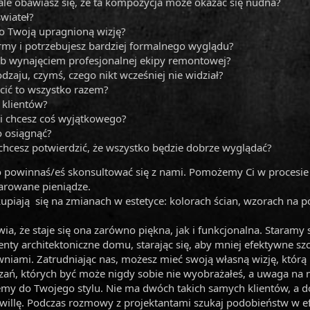
ale obawiasz się, że ta kompozycja może okazać się nudna?
wiateł?
o Twoją upragnioną wizję?
irmy i potrzebujesz bardziej formalnego wyglądu?
b wynajęciem profesjonalnej ekipy remontowej?
zaju, czymś, czego nikt wcześniej nie widział?
cić to wszystko razem?
o klientów?
 i chcesz coś wyjątkowego?
o osiągnąć?
chcesz potwierdzić, że wszystko będzie dobrze wyglądać?
to powinnaś/eś skonsultować się z nami. Pomożemy Ci w procesie d
darowane pieniądze.
kupiają się na zmianach w estetyce: kolorach ścian, wzorach na po
a, że staje się ona zarówno piękna, jak i funkcjonalna. Staramy s
ty architektoniczne domu, starając się, aby mniej efektywne szc
wniami. Zatrudniając nas, możesz mieć swoją własną wizję, któ
ań, których być może nigdy sobie nie wyobrażałeś, a uwaga na 
ujemy do Twojego stylu. Nie ma dwóch takich samych klientów, a d
illę. Podczas rozmowy z projektantami szukaj podobieństw w e