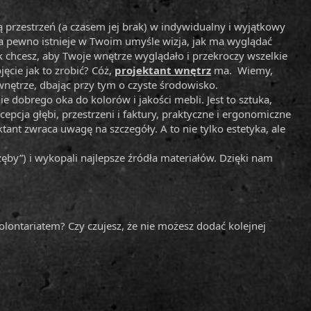
przestrzeń (a czasem jej brak) w indywidualny i wyjątkowy
 Na pewno istnieje w Twoim umyśle wizja, jak ma wyglądać
ak chcesz, aby Twoje wnętrze wyglądało i przekroczy wszelkie
ęcie jak to zrobić? Cóż,
projektant wnętrz
ma. Wiemy,
wnętrze, dbając przy tym o czyste środowisko.
ie dobrego oka do kolorów i jakości mebli. Jest to sztuka,
cepcja głębi, przestrzeni i faktury, praktyczne i ergonomiczne
ant zwraca uwagę na szczegóły. A to nie tylko estetyka, ale
zęby”) i wykopali najlepsze źródła materiałów. Dzięki nam
ontariatem? Czy czujesz, że nie możesz dodać kolejnej