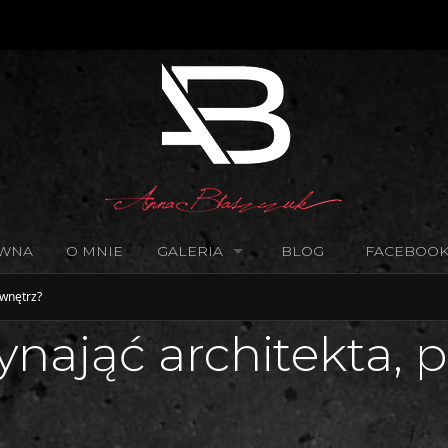
ÓWNA
O MNIE
GALERIA
BLOG
FACEBOO
 wnętrz?
nająć architekta, p