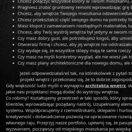
Chcesz połączyć wszystkie kolory w Twoim mieszkaniu, 
Pragniesz zrobić gruntowny remont wprowadzając grę ś
Chcesz, aby wnętrze Twojego mieszkania odzwierciedlał
Chcesz przekształcić część swojego domu na potrzeby f
Masz kłopot z zamawianiem niezbędnych materiałów, lu
Chcesz, aby Twój wystrój wnętrza był jedyny w swoim rod
Czy masz dobry gust, ale potrzebujesz kogoś, aby umieś
Otwierasz firmę i chcesz, aby jej wnętrze nie odstraszał
Czy wydaje się, że wszystkie sklepy mają te same rzeczy
Czy masz na myśli konkretny wygląd, ale nie wiesz jak t
Czy masz plany architektoniczne dla nowego domu, ale 
Jeżeli odpowiedziałaś/eś tak, na którekolwiek z pytań 
projekt wnętrz i przekonasz się, że to dobrze zagospo
Gdy większość ludzi myśli o wynajęciu
architekta wnętrz
, s
jakie nasi projektanci mogą dodać do wystroju wnętrza.
Co robimy? Kształtujemy przestrzeń w taki sposób, który sprawi
klientów, wprowadzając pożądany nastrój. Uzupełniamy elemen
systemu. Współpracujemy z rzemieślnikami, sklepami i hurto
kreatywność i doświadczenie pozwolą na opracowanie rozwiąz
własnego raju. Przejrzyj nasze portfolio, upewnij się, że pas
wyzwaniem, począwszy od miejskiego mieszkania po wiejską w